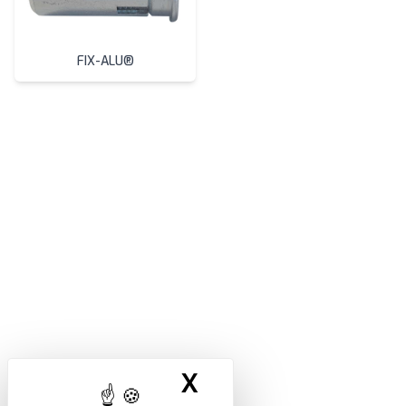
FIX-ALU®
X
Masquer le band