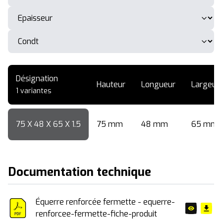
Désignation
Hauteur
Longueur
Largeur
1 variantes
75 X 48 X 65 X 1.5
75 mm
48 mm
65 mm
Documentation technique
Équerre renforcée fermette - equerre-
renforcee-fermette-fiche-produit