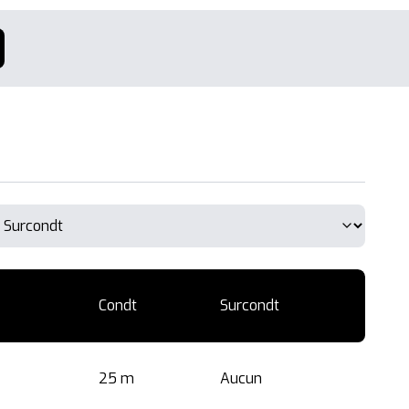
Condt
Surcondt
25 m
Aucun