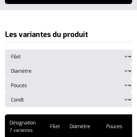
Les variantes du produit
Désignation
Filet
Diamètre
Pouces
R
7 variantes