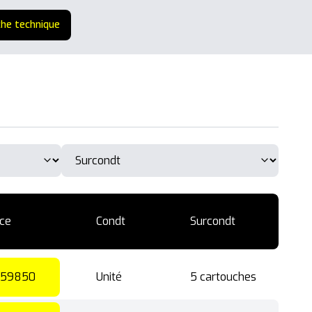
che technique
ce
Condt
Surcondt
59850
Unité
5 cartouches