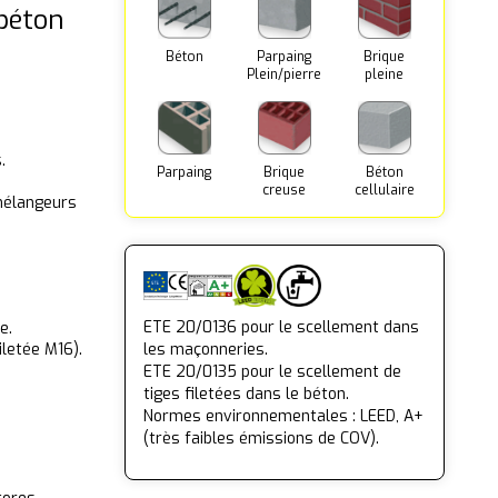
 béton
Béton
Parpaing
Brique
Plein/pierre
pleine
.
Parpaing
Brique
Béton
creuse
cellulaire
mélangeurs
ETE 20/0136 pour le scellement dans
e.
iletée M16).
les maçonneries.
ETE 20/0135 pour le scellement de
tiges filetées dans le béton.
Normes environnementales : LEED, A+
(très faibles émissions de COV).