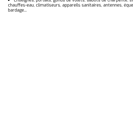
Enseignes, portails, gonds de volets, sabots de charpente, s
chauffes-eau, climatiseurs, appareils sanitaires, antennes, équ
bardage...