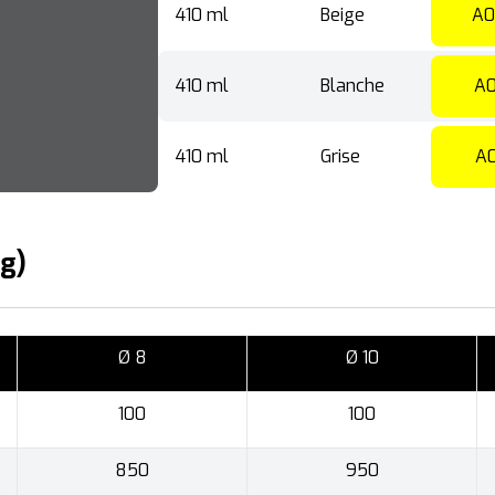
410 ml
Beige
A0
410 ml
Blanche
A0
410 ml
Grise
A
kg)
Ø 8
Ø 10
100
100
850
950