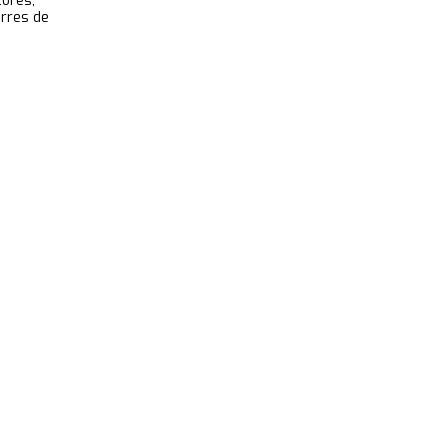
tores,
erres de